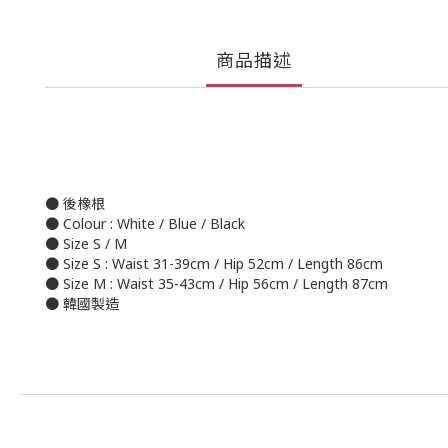
商品描述
● 後橡根
● Colour : White / Blue / Black
● Size S / M
● Size S : Waist 31-39cm / Hip 52cm / Length 86cm
● Size M : Waist 35-43cm / Hip 56cm / Length 87cm
● 韓國製造