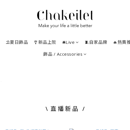
⛱️夏日飾品
🎐新品上架
🛎️Live
🧵自家品牌
🔥熱賣
飾品 / Accessories
\ 直 播 新 品 /