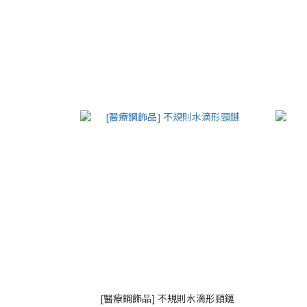
[醫療鋼飾品] 不規則水滴形頸鏈