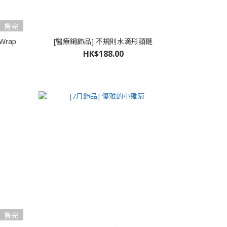
售完
 Wrap
[醫療鋼飾品] 不規則水滴形頸鏈
HK$188.00
售完