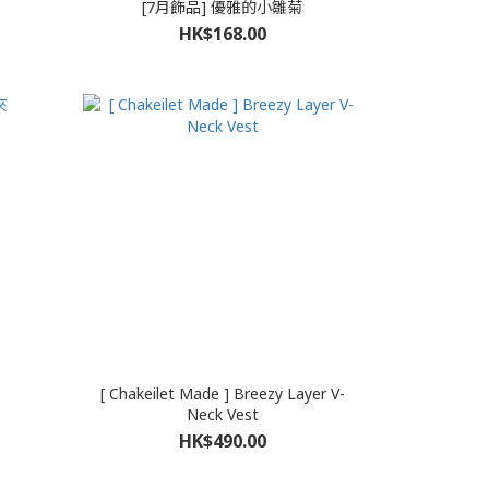
[7月飾品] 優雅的小雛菊
HK$168.00
[ Chakeilet Made ] Breezy Layer V-
Neck Vest
HK$490.00