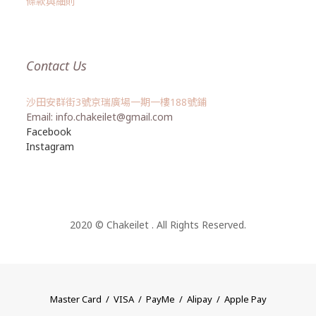
條款與細則
Contact Us
沙田安群街3號京瑞廣場一期一樓188號鋪
Email: info.chakeilet@gmail.com
Facebook
Instagram
2020 © Chakeilet . All Rights Reserved.
Master Card / VISA / PayMe / Alipay / Apple Pay