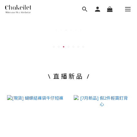
\ 直 播 新 品 /