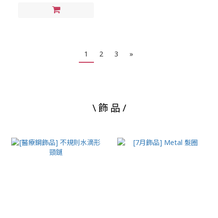
1
2
3
»
\ 飾 品 /