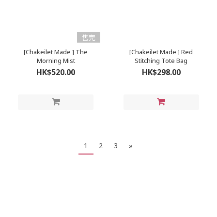
售完
[Chakeilet Made ] The
[Chakeilet Made ] Red
Morning Mist
Stitching Tote Bag
HK$520.00
HK$298.00
1
2
3
»