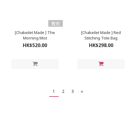
售完
[Chakeilet Made ] The
[Chakeilet Made ] Red
Morning Mist
Stitching Tote Bag
HK$520.00
HK$298.00
1
2
3
»