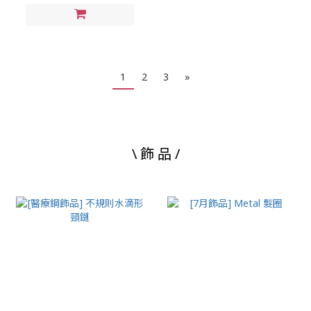
1
2
3
»
\ 飾 品 /