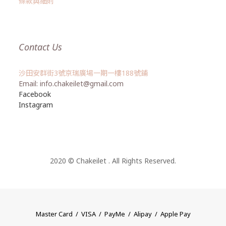
條款與細則
Contact Us
沙田安群街3號京瑞廣場一期一樓188號鋪
Email: info.chakeilet@gmail.com
Facebook
Instagram
2020 © Chakeilet . All Rights Reserved.
Master Card / VISA / PayMe / Alipay / Apple Pay