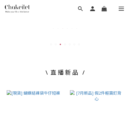
\ 直 播 新 品 /