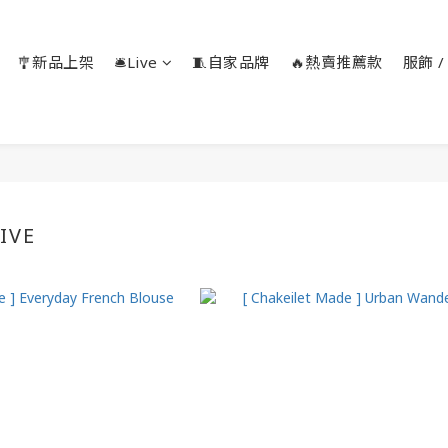
🎐新品上架
🛎️Live
🧵自家品牌
🔥熱賣推薦款
服飾 / 
IVE