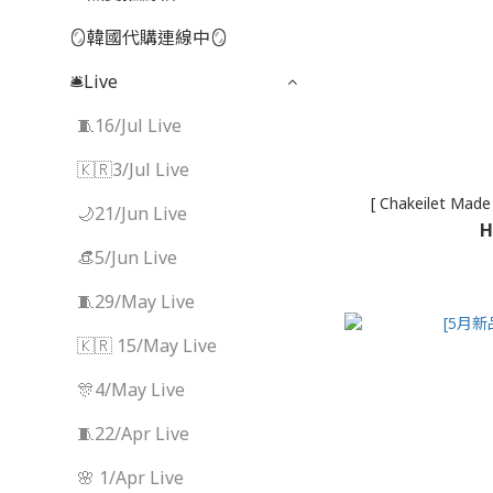
🪞韓國代購連線中🪞
🛎️Live
🧵16/Jul Live
🇰🇷3/Jul Live
[ Chakeilet Made
🌙21/Jun Live
H
👒5/Jun Live
🧵29/May Live
🇰🇷 15/May Live
🎊4/May Live
🧵22/Apr Live
🌸 1/Apr Live