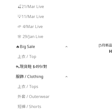
🍒21/Mar Live
💡11/Mar Live
🌱 4/Mar Live
🌸 29/Jan Live
[5月新
🔥Big Sale
H
上衣 / Top
👠現貨鞋 $499/對
服飾 / Clothing
上衣 / Tops
外套 / Outerwear
短褲 / Shorts