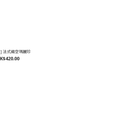
品] 法式織空瑪麗珍
K$420.00