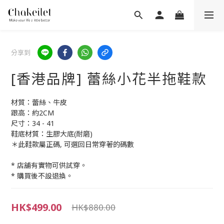
分享到
[香港品牌] 蕾絲小花半拖鞋款
材質：蕾絲、牛皮 
跟高：約2CM 
尺寸：34 - 41 
鞋底材質：生膠大底(耐磨)
＊此鞋款屬正碼, 可選回日常穿著的碼數
* 店舖有實物可供試穿。
* 購買後不設退換。
HK$499.00
HK$880.00