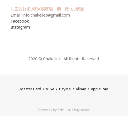
沙田安群街3號京瑞廣場一期一樓188號鋪
Email: info.chakeilet@gmail.com
Facebook
Instagram
2020 © Chakeilet . All Rights Reserved.
Master Card / VISA / PayMe / Alipay / Apple Pay
Powered by
SHOPLINE Payments