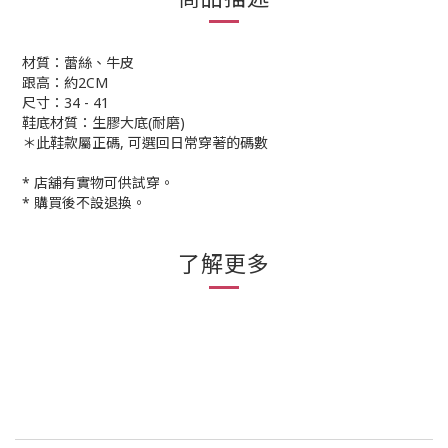
材質：蕾絲、牛皮
跟高：約2CM
尺寸：34 - 41
鞋底材質：生膠大底(耐磨)
＊此鞋款屬正碼, 可選回日常穿著的碼數
* 店舖有實物可供試穿。
* 購買後不設退換。
了解更多